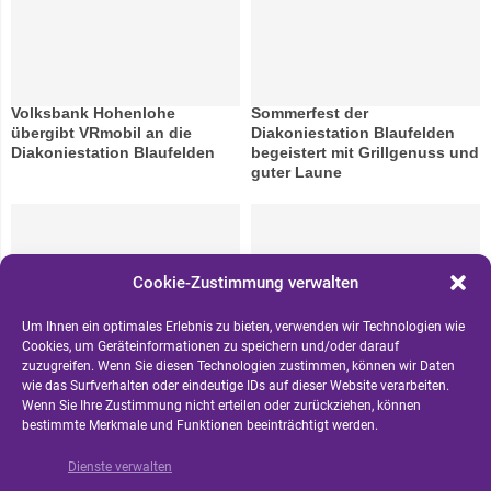
Volksbank Hohenlohe
Sommerfest der
übergibt VRmobil an die
Diakoniestation Blaufelden
Diakoniestation Blaufelden
begeistert mit Grillgenuss und
guter Laune
Cookie-Zustimmung verwalten
Um Ihnen ein optimales Erlebnis zu bieten, verwenden wir Technologien wie
Cookies, um Geräteinformationen zu speichern und/oder darauf
Mitarbeiterjubiläum der
Diakoniestation präsentiert
zuzugreifen. Wenn Sie diesen Technologien zustimmen, können wir Daten
Diakoniestation Blaufelden:
sich beim Azubi-Tag 2026
wie das Surfverhalten oder eindeutige IDs auf dieser Website verarbeiten.
Ein von Dank erfüllter Abend
Wenn Sie Ihre Zustimmung nicht erteilen oder zurückziehen, können
in besonderem Rahmen
bestimmte Merkmale und Funktionen beeinträchtigt werden.
Dienste verwalten